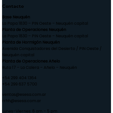
Contacto
Base Neuquén
La Papa 1830 – PIN Oeste – Neuquén capital
Planta de Operaciones Neuquén
La Papa 1830 – PIN Oeste – Neuquén capital
Planta de Hormigón Neuquén
Avenida Conquistadores del Desierto / PIN Oeste /
Neuquén capital
Planta de Operaciones Añelo
Ruta 17 – La Calera – Añelo – Neuquén
+54 299 404 1364
+54 299 637 5700
ventas@esesa.com.ar
rrhh@esesa.com.ar
Lunes–Viernes: 8 am – 5 pm